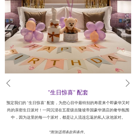
O2健身房
LexSpa水疗中心
附近景点
吉隆坡国油双峰塔 (1km)
武吉免登（星光大道）(1.4km)
鬼仔巷 (4.5km)
亚罗街 (2.2km)
柏威年广场 (1.7km)
吉隆坡塔 (2.4km)
下一页
吉隆坡城中城水族馆 (400m)
上一页
吉隆坡工艺中心 (700m)
“生日惊喜“ 配套
吉隆坡飞禽公园 (11km)
预定我们的 “生日惊喜“ 配套，为您心目中最特别的寿星来个即豪华又时
敦拉萨国际贸易购物天堂 (2.6km)
尚的亲密生日派对！一同沉浸在五星级吉隆坡帝国豪华酒店的奢华氛围
中，因为这里的每一个派对，都是让人流连忘返的私人泳池派对。
*附加适用条款和条件。