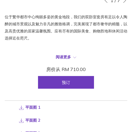
1
/
7
上一页
灯
击
片
以
位于繁华都市中心绚丽多姿的黄金地段，我们的双卧室套房有足以令人陶
放
下
醉的城市景观以及魅力非凡的雅致格调，完美展现了都市奢华的精髓，以
映
链
及高贵优雅的居家温馨氛围。应有尽有的国际美食、购物胜地和休闲活动
控
接
选择近在咫尺。
制
将
按
更
每间豪华套房的面积可达825平方英尺，拥有宽敞的独立起居和用餐空
钮
新
阅读更多
间，并设有两间卧室。每间卧室均配备舒适豪华的特大号床和独立浴室，
上
其中一间更配有超大浴缸，为其增添了居家式的尊享体验。
房价从
RM 710.00
面
的
客房设施
预订
内
高达76.65平方米
容
位于36至45层楼
1间附带浴室及浴缸的卧室
平面图 1
1间附带浴室的卧室
2张特大号双人床
平面图 2
可容纳4位成人