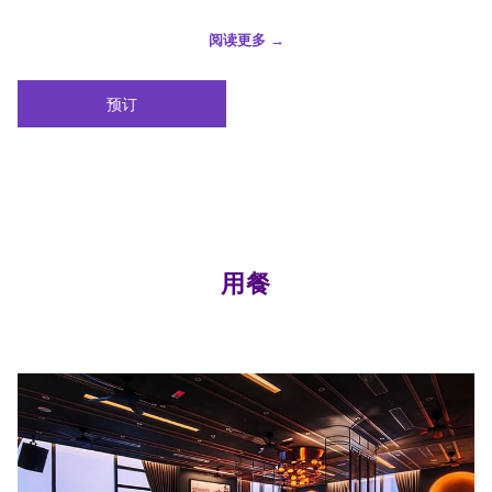
阅读更多
开
预订
启
新
标
签
页
用餐
幻
灯
片
放
映