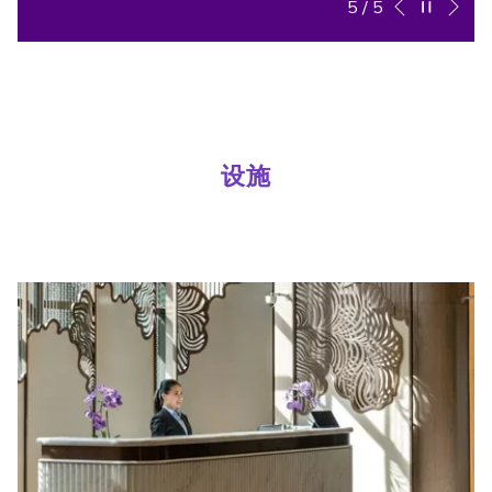
幻
点
5
/
5
上一页
灯
击
片
以
放
下
映
链
控
接
制
将
设施
按
更
钮
新
上
面
的
内
容