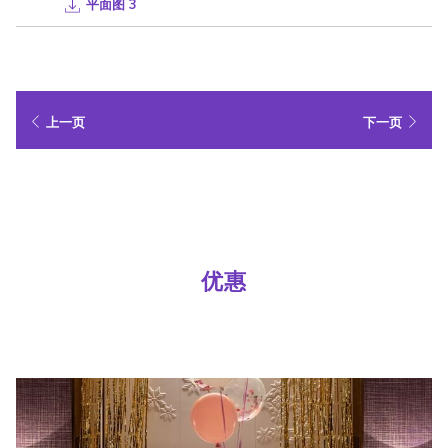
自带宽敞浴室，并配有独立淋浴
平面图 3
带行李架的衣橱
免费快速无线网络
免费咖啡和茶
迷你吧
上一页
下一页
双垫层床垫及高级寝具
客房服务
空调
独立客厅及用餐区
小厨房与微波炉
洗衣机与烘干机
平板电视
优惠
定制浴室用品
熨斗和熨衣板
保险箱
酒店设施
空中观景台