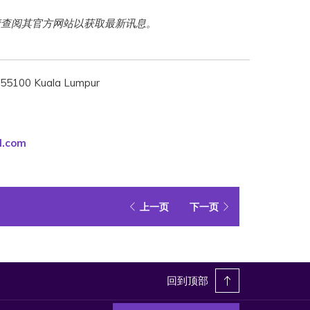
请查阅其官方网站以获取最新讯息。
, 55100 Kuala Lumpur
开
l.com
启
新
标
上一页
下一页
签
页
回到顶部