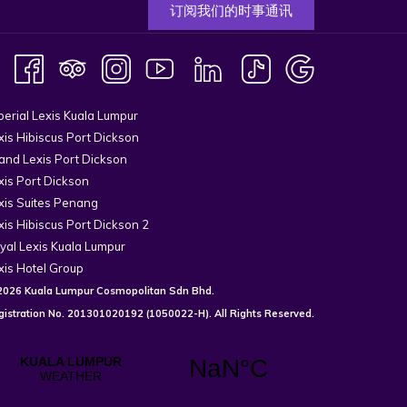
订阅我们的时事通讯
perial Lexis Kuala Lumpur
xis Hibiscus Port Dickson
and Lexis Port Dickson
xis Port Dickson
xis Suites Penang
xis Hibiscus Port Dickson 2
yal Lexis Kuala Lumpur
xis Hotel Group
2026 Kuala Lumpur Cosmopolitan Sdn Bhd.
gistration No.
201301020192
(1050022-H). All Rights Reserved.