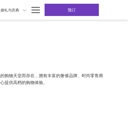
Hamburger
预订
婚礼与庆典
Menu
要的购物天堂而存在，拥有丰富的奢侈品牌、时尚零售商
中心提供高档的购物体验。