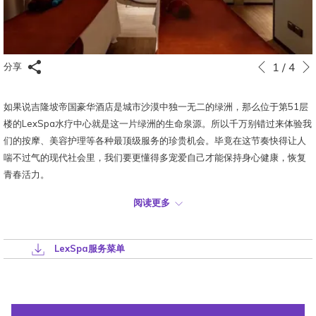
下
幻
点
1
/
4
分享
上一页
灯
击
片
以
如果说吉隆坡帝国豪华酒店是城市沙漠中独一无二的绿洲，那么位于第51层
放
下
楼的LexSpa水疗中心就是这一片绿洲的生命泉源。所以千万别错过来体验我
映
链
们的按摩、美容护理等各种最顶级服务的珍贵机会。毕竟在这节奏快得让人
控
接
喘不过气的现代社会里，我们要更懂得多宠爱自己才能保持身心健康，恢复
制
将
青春活力。
按
更
钮
新
阅读更多
地点：
第51层楼
上
开放时间：
上午9:00至晚上6:00（周二至周日，周一休息）
面
联系方式：
+603 2177 1188 |
电子邮件
LexSpa服务菜单
的
内
强烈建议提前预约。
容