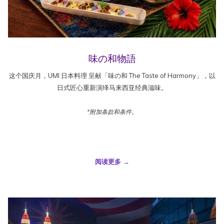
味の和物語
这个国庆月，UMI 日本料理 呈献「味の和 The Taste of Harmony」，以
日式匠心重新演绎马来西亚经典滋味。
*附加条款和条件。
阅读更多