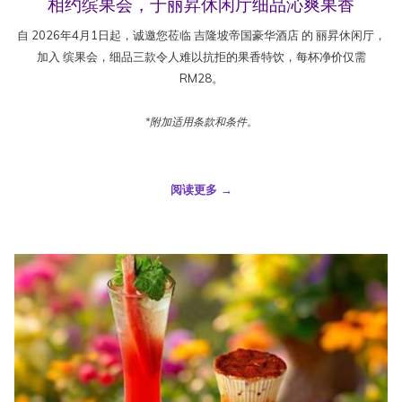
相约缤果会，于丽昇休闲厅细品沁爽果香
自 2026年4月1日起，诚邀您莅临 吉隆坡帝国豪华酒店 的 丽昇休闲厅，
加入 缤果会，细品三款令人难以抗拒的果香特饮，每杯净价仅需
RM28。
*附加适用条款和条件。
阅读更多