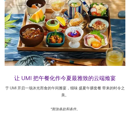
让 UMI 把午餐化作今夏最雅致的云端飨宴
于 UMI 开启一场沐光而食的午间雅宴，细味 盛夏午膳套餐 带来的时令之
美。
*附加条款和条件。