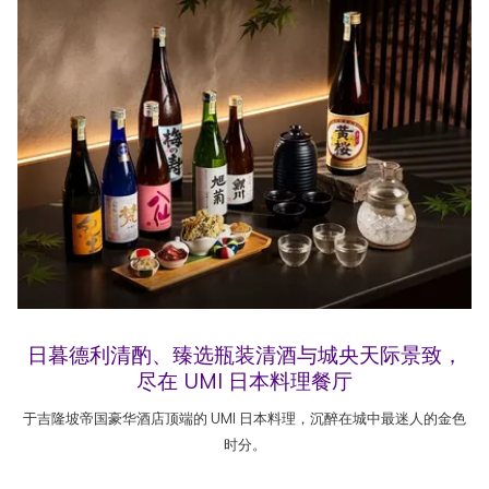
日暮德利清酌、臻选瓶装清酒与城央天际景致，
尽在 UMI 日本料理餐厅
于吉隆坡帝国豪华酒店顶端的 UMI 日本料理，沉醉在城中最迷人的金色
时分。