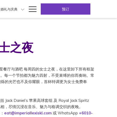
Hamburger
预订
婚礼与庆典
Menu
｜女士之夜
ies – 卫星餐厅与酒吧 每周四的女士之夜，在这里卸下所有框架
动。每一个节拍都为魅力四射，不受束缚的你而奏响。常
闪烁的光芒也不及你耀眼，首杯特调更为女士免费奉
Daniel’s 苹果高球套组 及 Royal Jack Spritz
装亮相，尽情沉浸在音乐、魅力与格调交织的夜晚。
邮：
eat@imperiallexiskl.com
或 WhatsApp
+6010-