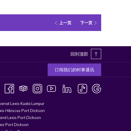
上一页
下一页
回到顶部
订阅我们的时事通讯
perial Lexis Kuala Lumpur
xis Hibiscus Port Dickson
and Lexis Port Dickson
xis Port Dickson