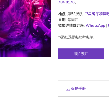
784 0176
。
地点:
第53层楼,
卫星餐厅和酒
日期:
每周四
欲知详情或订座:
WhatsApp
|
*附加适用条款和条件。
现在预订
促销手册