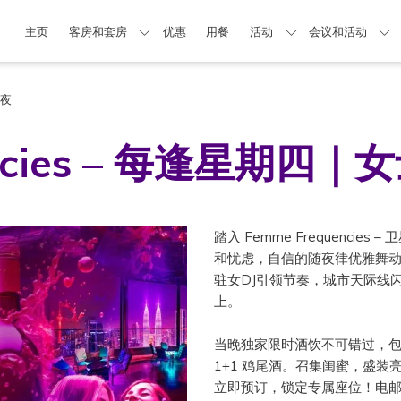
主页
客房和套房
优惠
用餐
活动
会议和活动
之夜
encies – 每逢星期四
踏入 Femme Frequenc
和忧虑，自信的随夜律优雅舞
驻女DJ引领节奏，城市天际线
上。
当晚独家限时酒饮不可错过，包括 Jack 
1+1 鸡尾酒。召集闺蜜，盛
立即预订，锁定专属座位！电