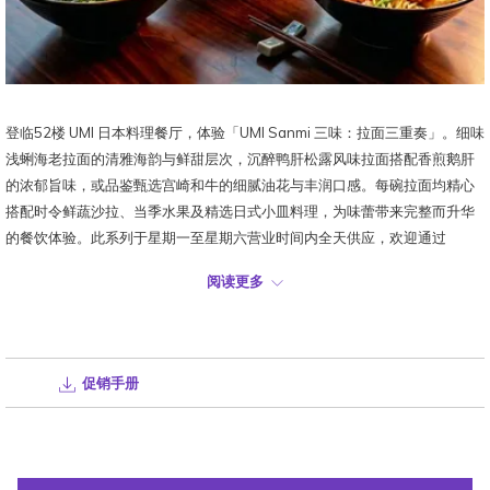
登临52楼 UMI 日本料理餐厅，体验「UMI Sanmi 三味：拉面三重奏」。细味
浅蜊海老拉面的清雅海韵与鲜甜层次，沉醉鸭肝松露风味拉面搭配香煎鹅肝
的浓郁旨味，或品鉴甄选宫崎和牛的细腻油花与丰润口感。每碗拉面均精心
搭配时令鲜蔬沙拉、当季水果及精选日式小皿料理，为味蕾带来完整而升华
的餐饮体验。此系列于星期一至星期六营业时间内全天供应，欢迎通过
eat@imperiallexiskl.com 或 WhatsApp +6010-784 0176 预订。
阅读更多
地点:
第52层楼,
UMI 日本料理
日期:
每逢星期一至星期六
价格:
浅蜊海老拉面 (RM68), 鸭肝松露风味拉面 (RM78), 宫崎和牛拉面
促销手册
(RM98)
欲知详情或订座:
WhatsApp
|
电邮我们
*附加条款和条件。