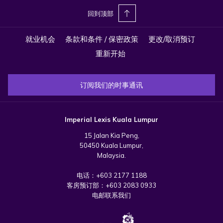
吉隆坡天际线，共同点燃新年的无限激情。
回到顶部
为让宾客的跨年体验更加完美，“天际线倒数” 住宿配套应运而生。该专属
就业机会
条款和条件 / 保密政策
更改/取消预订
套餐包含一晚豪华客房住宿、大红花餐厅的国际自助晚餐、元旦丰盛早
餐、跨年倒数派对入场资格及庆祝派对礼包。若想将这场难忘的庆典延续
重新开始
至新一年，宾客还可选择额外延住一晚，于奢华的环境中从容度过2025
年的第一天。这一新年之夜，尽在吉隆坡帝国豪华酒店的华丽篇章中闪耀
订阅我们的时事通讯
登场。每一处场景皆精雕线细琢，每一刻体验皆独一无二。让这场跨年之
旅，成为您珍藏一生的美好回忆。
Imperial Lexis Kuala Lumpur
15 Jalan Kia Peng,
50450 Kuala Lumpur,
Malaysia.
电话：
+603 2177 1188
客房预订部：
+603 2083 0933
电邮联系我们