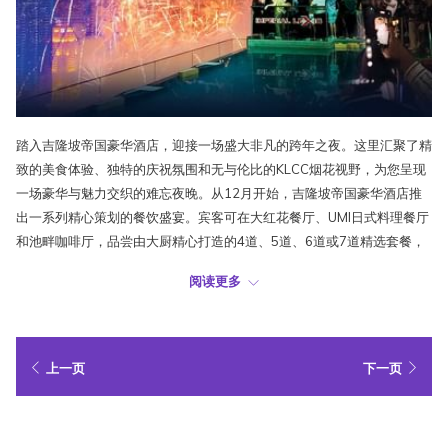
踏入吉隆坡帝国豪华酒店，迎接一场盛大非凡的跨年之夜。这里汇聚了精
致的美食体验、独特的庆祝氛围和无与伦比的KLCC烟花视野，为您呈现
一场豪华与魅力交织的难忘夜晚。从12月开始，吉隆坡帝国豪华酒店推
出一系列精心策划的餐饮盛宴。宾客可在大红花餐厅、UMI日式料理餐厅
和池畔咖啡厅，品尝由大厨精心打造的4道、5道、6道或7道精选套餐，
或畅享丰盛的国际自助餐。每一场用餐体验，皆以优雅的环境与精湛的厨
阅读更多
艺，为宾客献上视觉与味觉的双重盛宴。
当新年钟声即将敲响，吉隆坡帝国豪华酒店化身为一座节日庆典的璀璨之
城。宾客可在51楼的天空无边际泳池旁，举杯香槟，伴随城市夜景，感
上一页
下一页
受浪漫而惬意的优雅夜晚；亦可前往52楼的UMI日式料理餐厅，在日式雅
韵中尽享精美的日式佳肴，体验传统与现代的味蕾碰撞；而53楼的卫星
餐厅和酒吧，则将派对狂欢推向最高潮，现场音乐、创意鸡尾酒和璀璨的