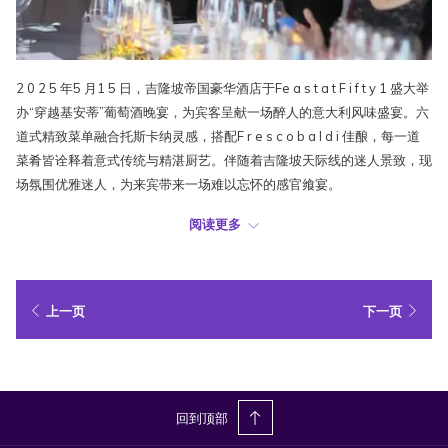
2 0 2 5 年5 月1 5 日，吉隆坡帝国豪华酒店于Fe a s t a t F i f t y 1 盛大举
办“穿越基安蒂”葡萄酒晚宴，为宾客呈献一场醉人的意大利风味盛宴。六
道式精致菜单融合托斯卡纳灵感，搭配F r e s c o b a l d i 佳酿，每一道
菜肴皆诠释着意式传统与精湛厨艺。伴随着吉隆坡天际线的迷人景致，现
场氛围优雅迷人，为来宾带来一场难以忘怀的感官飨宴。
阅读更多
上一页
下一页
回到顶部